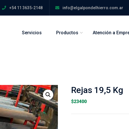
+54 11 3635-2148
info@elgalpondelhierro.com.ar
Servicios
Productos
Atención a Empr
Rejas 19,5 Kg
$
23400