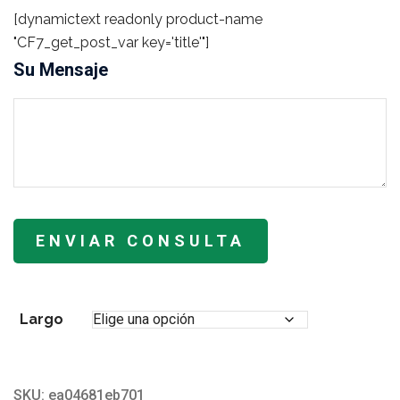
[dynamictext readonly product-name
"CF7_get_post_var key='title'"]
Su Mensaje
Largo
SKU:
ea04681eb701