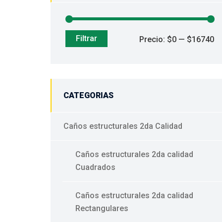
Filtrar
Pr
Pr
Precio:
$0
—
$16740
mí
m
CATEGORIAS
Caños estructurales 2da Calidad
Caños estructurales 2da calidad
Cuadrados
Caños estructurales 2da calidad
Rectangulares