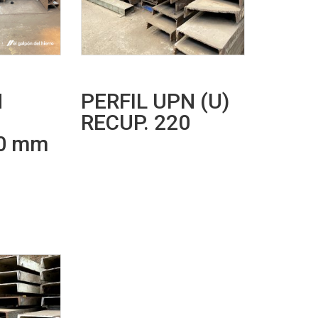
N
PERFIL UPN (U)
RECUP. 220
60 mm
Leer más