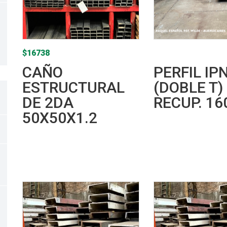
ecio
ecio
$
16738
nimo
áximo
CAÑO
PERFIL IP
ESTRUCTURAL
(DOBLE T)
DE 2DA
RECUP. 1
50X50X1.2
Leer más