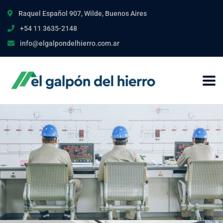
Raquel Español 907, Wilde, Buenos Aires
+54 11 3635-2148
info@elgalpondelhierro.com.ar